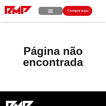
Compre aqui
Seja Representante
Página não
encontrada