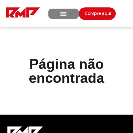
Compre aqui
Seja Representante
Página não
encontrada